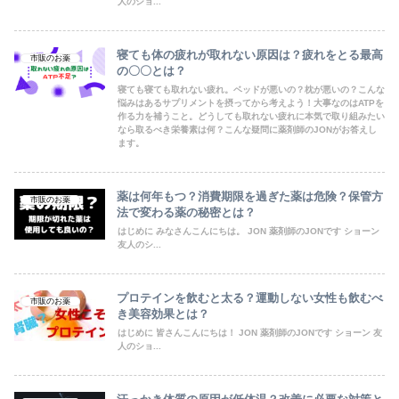
人のショ...
寝ても体の疲れが取れない原因は？疲れをとる最高
市販のお薬
の〇〇とは？
寝ても寝ても取れない疲れ。ベッドが悪いの？枕が悪いの？こんな
悩みはあるサプリメントを摂ってから考えよう！大事なのはATPを
作る力を補うこと。どうしても取れない疲れに本気で取り組みたい
なら取るべき栄養素は何？こんな疑問に薬剤師のJONがお答えし
ます。
薬は何年もつ？消費期限を過ぎた薬は危険？保管方
市販のお薬
法で変わる薬の秘密とは？
はじめに みなさんこんにちは。 JON 薬剤師のJONです ショーン
友人のシ...
プロテインを飲むと太る？運動しない女性も飲むべ
市販のお薬
き美容効果とは？
はじめに 皆さんこんにちは！ JON 薬剤師のJONです ショーン 友
人のショ...